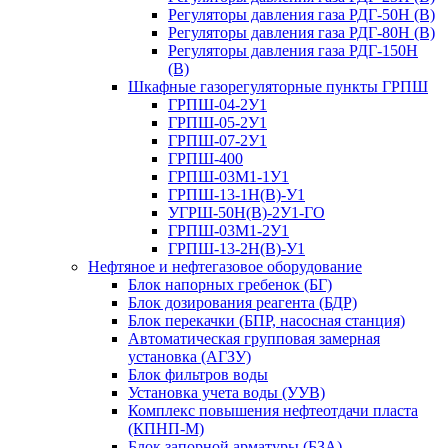
Регуляторы давления газа РДГ-50Н (В)
Регуляторы давления газа РДГ-80Н (В)
Регуляторы давления газа РДГ-150Н
(В)
Шкафные газорегуляторные пункты ГРПШ
ГРПШ-04-2У1
ГРПШ-05-2У1
ГРПШ-07-2У1
ГРПШ-400
ГРПШ-03М1-1У1
ГРПШ-13-1Н(В)-У1
УГРШ-50Н(В)-2У1-ГО
ГРПШ-03М1-2У1
ГРПШ-13-2Н(В)-У1
Нефтяное и нефтегазовое оборудование
Блок напорных гребенок (БГ)
Блок дозирования реагента (БДР)
Блок перекачки (БПР, насосная станция)
Автоматическая групповая замерная
установка (АГЗУ)
Блок фильтров воды
Установка учета воды (УУВ)
Комплекс повышения нефтеотдачи пласта
(КПНП-М)
Блок запорной арматуры (БЗА)