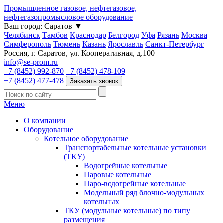
Промышленное газовое, нефтегазовое,
нефтегазопромысловое оборудование
Ваш город:
Саратов
▼
Челябинск
Тамбов
Краснодар
Белгород
Уфа
Рязань
Москва
Симферополь
Тюмень
Казань
Ярославль
Санкт-Петербург
Россия, г. Саратов, ул. Кооперативная, д.100
info@se-prom.ru
+7 (8452) 992-870
+7 (8452) 478-109
+7 (8452) 477-478
Заказать звонок
Меню
О компании
Оборудование
Котельное оборудование
Транспортабельные котельные установки
(ТКУ)
Водогрейные котельные
Паровые котельные
Паро-водогрейные котельные
Модельный ряд блочно-модульных
котельных
ТКУ (модульные котельные) по типу
размещения